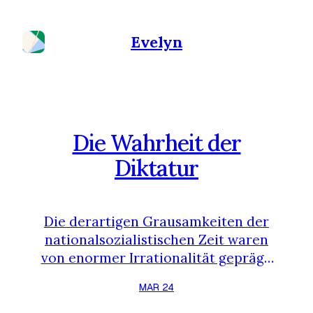
Evelyn
Die Wahrheit der
Diktatur
Die derartigen Grausamkeiten der
nationalsozialistischen Zeit waren
von enormer Irrationalität geprägt.
Doch wie kam es zu einem solchen
MAR 24
Phänomen? Aus Ehrfurcht vor der
diktatorischen Regierung vergaßen